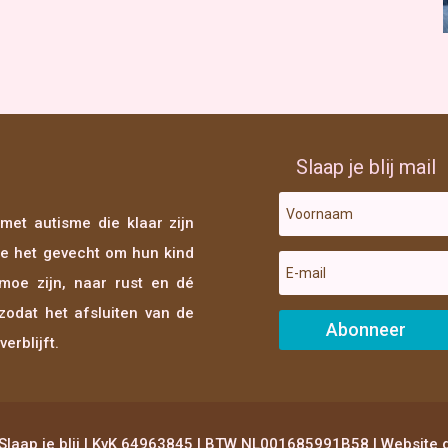
Slaap je blij mail
met autisme die klaar zijn
ee het gevecht om hun kind
o moe zijn, naar rust en dé
zodat het afsluiten van de
Abonneer
erblijft.
 Slaap je blij | KvK 64963845 | BTW NL001685991B58 | Website